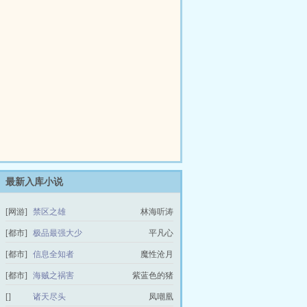
最新入库小说
[网游]
禁区之雄
林海听涛
[都市]
极品最强大少
平凡心
[都市]
信息全知者
魔性沧月
[都市]
海贼之祸害
紫蓝色的猪
[]
诸天尽头
凤嘲凰