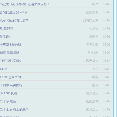
书已发《死灵神话》还请大家支持！
羽民
05-02
合院的生活 第591节
缺点东西
05-02
八章 混乱的贾氏族学
我叫排云掌
05-02
欢 第18节
小涵仙
05-02
卷(126)
展画扇
05-02
十三章 战恶僧2
飞天土鳖
05-02
19章 黑暗星球
幽灵123
05-02
024章 花钱买破烂
风无极光
05-02
132章
祖乐
05-02
173章 想象空间
旸谷
05-02
十四章 与美同行
醉虎
05-02
2.第12章 夜话
雪满弓刀
05-02
二十章 端倪
烟火成城
05-02
二十七章 骑士的战争
古月居士
05-02