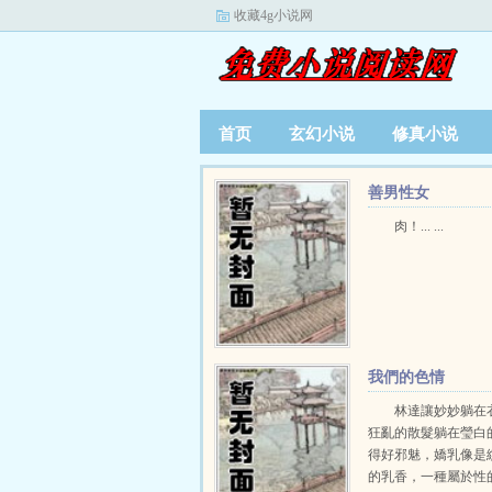
收藏4g小说网
首页
玄幻小说
修真小说
善男性女
肉！... ...
我們的色情
林達讓妙妙躺在
狂亂的散髮躺在瑩白
得好邪魅，嬌乳像是
的乳香，一種屬於性