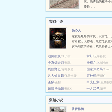
來。他將她的裙子小
修長... ...
玄幻小说
枭心人
这就是最坏的时代，没有之一
君者被万人称颂，死亡之灵重
女高唱爱情诗篇，残废将勇士
留，修士把地狱之火引向黎明
追倒狐妖
掌灯
/柚子樹
来的人... ...
/无晦春秋
全系炼金师
神权之上
/瑞恩
/缘分0
剑侠野史
国家算命局
/青叶飘然
/Aguo
凡人仙界篇
灭神榜
/飞天土鳖
/无所住
圣狱
甲壳狂潮
/圣狱
/金属裂
镇妖博物馆
十方武圣
/阎ZK
/滚开
穿越小说
香径徘徊