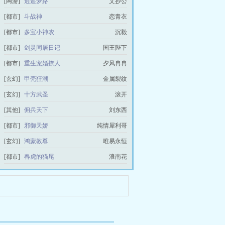
[网游]
逍遥梦路
文抄公
[都市]
斗战神
恋青衣
[都市]
多宝小神农
沉毅
[都市]
剑灵同居日记
国王陛下
[都市]
重生宠婚撩人
夕风冉冉
[玄幻]
甲壳狂潮
金属裂纹
[玄幻]
十方武圣
滚开
[其他]
佣兵天下
刘东西
[都市]
邪御天娇
纯情犀利哥
[玄幻]
鸿蒙教尊
唯易永恒
[都市]
春虎的猫尾
浪南花