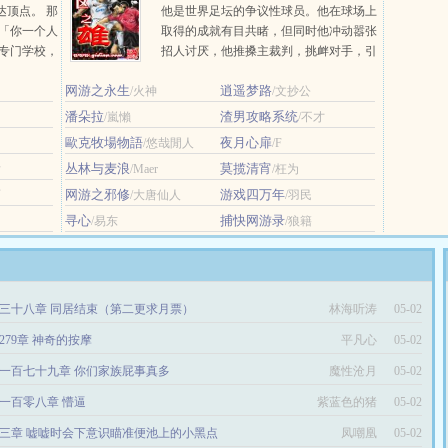
达顶点。 那
他是世界足坛的争议性球员。他在球场上
 「你一个人
取得的成就有目共睹，但同时他冲动嚣张
官专门学校，
招人讨厌，他推搡主裁判，挑衅对手，引
新人外交官
发斗殴…… 他让主裁判头疼，他让对
网游之永生
逍遥梦路
/火神
手的后... ...
/文抄公
潘朵拉
渣男攻略系统
/嵐懶
/不才
歐克牧場物語
夜月心扉
/悠哉閒人
/F
丛林与麦浪
莫揽清宵
后
/Maer
/枉为
网游之邪修
游戏四万年
雨
/大唐仙人
/羽民
寻心
捕快网游录
/易东
/狼籍
三十八章 同居结束（第二更求月票）
林海听涛
05-02
279章 神奇的按摩
平凡心
05-02
一百七十九章 你们家族屁事真多
魔性沧月
05-02
一百零八章 懵逼
紫蓝色的猪
05-02
三章 嘘嘘时会下意识瞄准便池上的小黑点
凤嘲凰
05-02