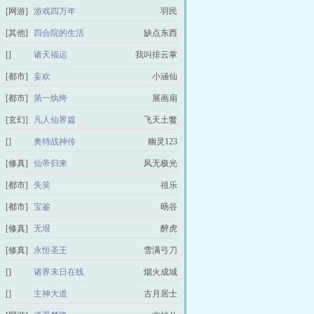
[网游]
游戏四万年
羽民
[其他]
四合院的生活
缺点东西
[]
诸天福运
我叫排云掌
[都市]
妄欢
小涵仙
[都市]
第一纨绔
展画扇
[玄幻]
凡人仙界篇
飞天土鳖
[]
奥特战神传
幽灵123
[修真]
仙帝归来
风无极光
[都市]
失笑
祖乐
[都市]
宝鉴
旸谷
[修真]
无垠
醉虎
[修真]
永恒圣王
雪满弓刀
[]
诸界末日在线
烟火成城
[]
主神大道
古月居士