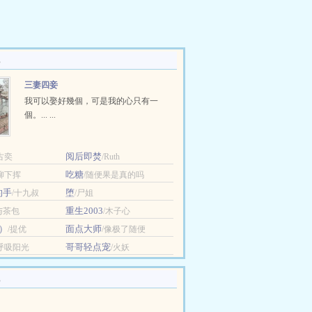
三妻四妾
我可以娶好幾個，可是我的心只有一
個。... ...
阅后即焚
古奕
/Ruth
吃糖
/柳下挥
/随便果是真的吗
的手
堕
/十九叔
/尸姐
重生2003
与茶包
/木子心
）
面点大师
/提优
/像极了随便
哥哥轻点宠
/呼吸阳光
/火妖