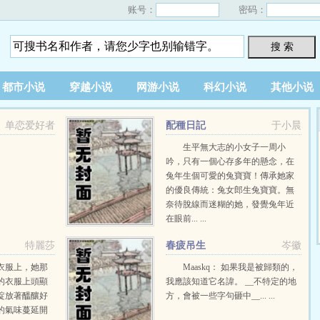
账号：
密码：
搜 索
都市小说
穿越小说
网游小说
科幻小说
其他小说
单恋爱好者
配種日記
于小晨
生平無大志的小女子一周小
吟，只有一個心存多年的懸念，在
兔年生個可愛的兔寶寶！傳承她家
的優良傳統：兔女郎生兔寶寶。無
奈待脫線而迷糊的她，發覺兔年近
在眼前... ...
特麗莎
春疲吊生
岑徽
衣服上，她那
Maaskq： 如果我是被歸類的，
的衣服上頭顯
我應該知道它名諱。 __不特定的地
綻放著醞釀好
方，會被一些字句砸中__... ...
的氣味蔓延開