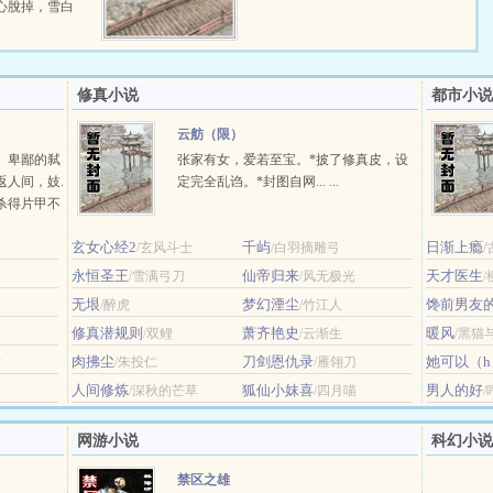
心脫掉，雪白
修真小说
都市小说
云舫（限）
。卑鄙的弑
张家有女，爱若至宝。*披了修真皮，设
返人间，妓.
定完全乱诌。*封图自网... ...
杀得片甲不
，而遗失未
玄女心经2
千屿
日渐上瘾
/玄风斗士
/白羽摘雕弓
/
永恒圣王
仙帝归来
天才医生
/雪满弓刀
/风无极光
无垠
梦幻湮尘
馋前男友
/醉虎
/竹江人
修真潜规则
萧齐艳史
暖风
/双鲤
/云渐生
/黑猫
肉拂尘
刀剑恩仇录
她可以（h
纹
/朱投仁
/雁翎刀
人间修炼
狐仙小妺喜
男人的好
/深秋的芒草
/四月喵
网游小说
科幻小说
禁区之雄