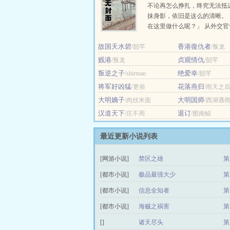
不论再怎么挣扎，终究无法抵
抹身影，依旧是这么的清晰。
在这里做什么呢？」 从外交
以第二名的优异成绩毕业的，
故国天水碧
香港復仇者
/韶芊
殷段。... ...
/叛龙
贱港
贞观情仇
/叛龙
/韶芊
叛逆之子
绝爱幸
/shirman
/韶芊
将军好凶猛
花落燕归
/更俗
/雨天之
大明嫡子
大明国师
/肉丝米面
/西湖遇
汉道天下
退订
/庄不周
/图南鲸
最近更新小说列表
[网游小说]
禁区之雄
第
[都市小说]
极品最强大少
第
[都市小说]
信息全知者
第
[都市小说]
海贼之祸害
第
[]
诸天尽头
第