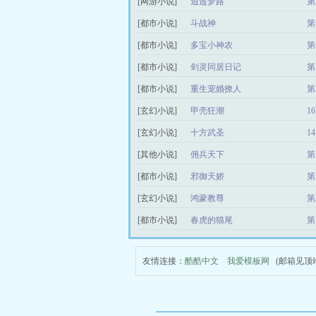
[网游小说]
逍遥梦路
第
[都市小说]
斗战神
第
[都市小说]
多宝小神农
第
[都市小说]
剑灵同居日记
第
[都市小说]
重生宠婚撩人
第
[玄幻小说]
甲壳狂潮
1
[玄幻小说]
十方武圣
1
[其他小说]
佣兵天下
第
[都市小说]
邪御天娇
第
[玄幻小说]
鸿蒙教尊
第
[都市小说]
春虎的猫尾
第
友情连接：
酷酷中文
我爱模板网
(邮箱见顶