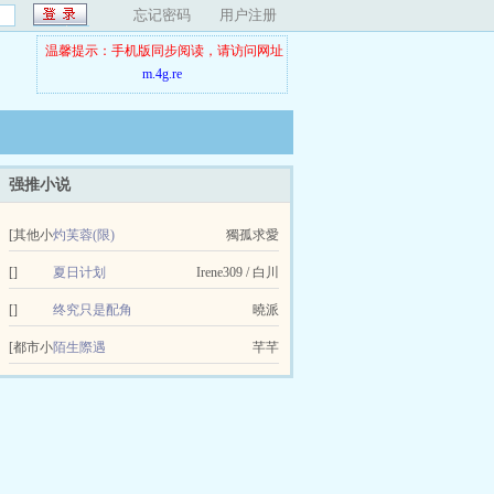
忘记密码
用户注册
温馨提示：手机版同步阅读，请访问网址
m.4g.re
强推小说
[其他小
灼芙蓉(限)
獨孤求愛
说]
[]
夏日计划
Irene309 / 白川
[]
终究只是配角
曉派
[都市小
陌生際遇
芊芊
说]