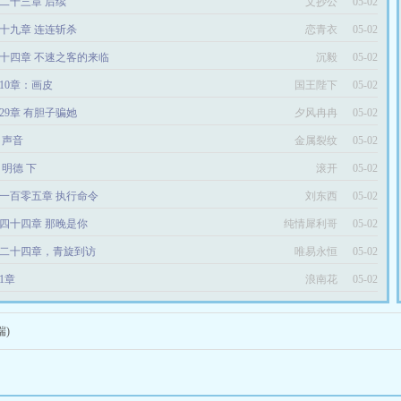
二十三章 后续
文抄公
05-02
十九章 连连斩杀
恋青衣
05-02
十四章 不速之客的来临
沉毅
05-02
10章：画皮
国王陛下
05-02
29章 有胆子骗她
夕风冉冉
05-02
6 声音
金属裂纹
05-02
4 明德 下
滚开
05-02
一百零五章 执行命令
刘东西
05-02
四十四章 那晚是你
纯情犀利哥
05-02
二十四章，青旋到访
唯易永恒
05-02
1章
浪南花
05-02
端)