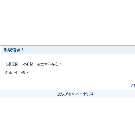
出现错误！
错误原因：对不起，该文章不存在！
请
返 回
并修正
[
关
版权所有©
t8b9小说网