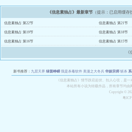
《信息素独占》最新章节
（提示：已启用缓存
信息素独占 第22节
信息素独占 第21节
信息素独占 第19节
信息素独占 第18节
信息素独占 第16节
信息素独占 第15节
《
新书推荐：
九层天界
绿茵峥嵘
我是杀毒软件
美漫之大冬兵
华娱宗师
斩杀
系
空城
战争天堂
混元道纪
教练万岁
都市全能巨星
绝对交易
全职武神
位面复制
《信息素独占》情节跌宕起伏、扣人心弦，是一本
本站所有小说为转载作品，所有章节均由
Copyright © 2
粤IC