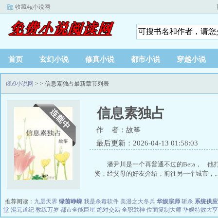
收藏4g小说网
首页
玄幻小说
修真小说
都市小说
穿越小说
t8b9小说网
>
> 信息素独占最新章节列表
信息素独占
作 者：故筝
最后更新：2026-04-13 01:58:03
潘尹川是一个再普通不过的Beta， 
资，经父母的好友介绍，前往另一个城市，..
推荐阅读：
九层天界
绿茵峥嵘
我是杀毒软件
美漫之大冬兵
华娱宗师
斩杀
系统供应
堂
混元道纪
教练万岁
都市全能巨星
绝对交易
全职武神
位面复制大师
华娱特效大亨